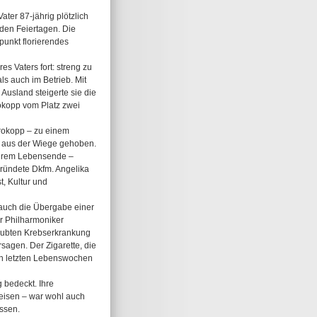
ter 87-jährig plötzlich
 den Feiertagen. Die
punkt florierendes
es Vaters fort: streng zu
ls auch im Betrieb. Mit
usland steigerte sie die
rokopp vom Platz zwei
Prokopp – zu einem
ch aus der Wiege gehoben.
 ihrem Lebensende –
gründete Dkfm. Angelika
t, Kultur und
 auch die Übergabe einer
er Philharmoniker
laubten Krebserkrankung
agen. Der Zigarette, die
hren letzten Lebenswochen
 bedeckt. Ihre
Reisen – war wohl auch
assen.