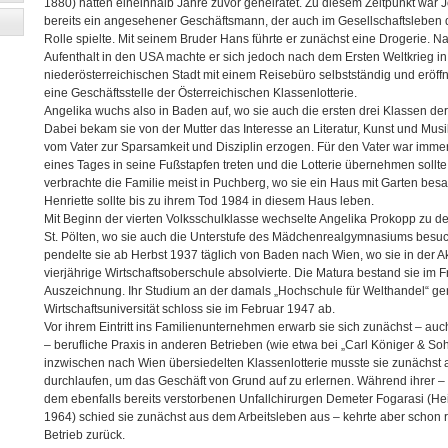
1880) hatten eineinhalb Jahre zuvor geheiratet. Zu diesem Zeitpunkt war 
bereits ein angesehener Geschäftsmann, der auch im Gesellschaftsleben d
Rolle spielte. Mit seinem Bruder Hans führte er zunächst eine Drogerie. 
Aufenthalt in den USA machte er sich jedoch nach dem Ersten Weltkrieg in
niederösterreichischen Stadt mit einem Reisebüro selbstständig und eröffn
eine Geschäftsstelle der Österreichischen Klassenlotterie.
Angelika wuchs also in Baden auf, wo sie auch die ersten drei Klassen de
Dabei bekam sie von der Mutter das Interesse an Literatur, Kunst und Musi
vom Vater zur Sparsamkeit und Disziplin erzogen. Für den Vater war immer 
eines Tages in seine Fußstapfen treten und die Lotterie übernehmen soll
verbrachte die Familie meist in Puchberg, wo sie ein Haus mit Garten bes
Henriette sollte bis zu ihrem Tod 1984 in diesem Haus leben.
Mit Beginn der vierten Volksschulklasse wechselte Angelika Prokopp zu de
St. Pölten, wo sie auch die Unterstufe des Mädchenrealgymnasiums besuc
pendelte sie ab Herbst 1937 täglich von Baden nach Wien, wo sie in der 
vierjährige Wirtschaftsoberschule absolvierte. Die Matura bestand sie im F
Auszeichnung. Ihr Studium an der damals „Hochschule für Welthandel“ g
Wirtschaftsuniversität schloss sie im Februar 1947 ab.
Vor ihrem Eintritt ins Familienunternehmen erwarb sie sich zunächst – au
– berufliche Praxis in anderen Betrieben (wie etwa bei „Carl Königer & Soh
inzwischen nach Wien übersiedelten Klassenlotterie musste sie zunächst a
durchlaufen, um das Geschäft von Grund auf zu erlernen. Während ihrer – 
dem ebenfalls bereits verstorbenen Unfallchirurgen Demeter Fogarasi (He
1964) schied sie zunächst aus dem Arbeitsleben aus – kehrte aber schon 
Betrieb zurück.