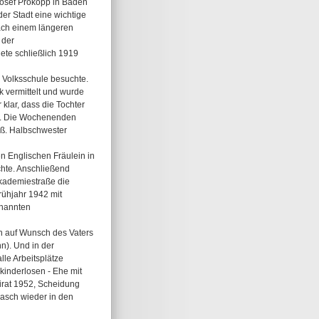
Josef Prokopp in Baden
er Stadt eine wichtige
Nach einem längeren
 der
ete schließlich 1919
r Volksschule besuchte.
k vermittelt und wurde
klar, dass die Tochter
te. Die Wochenenden
aß. Halbschwester
n Englischen Fräulein in
hte. Anschließend
Akademiestraße die
rühjahr 1942 mit
enannten
ch auf Wunsch des Vaters
n). Und in der
lle Arbeitsplätze
kinderlosen - Ehe mit
irat 1952, Scheidung
rasch wieder in den