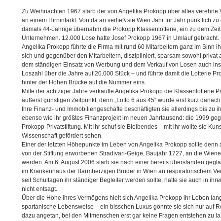
Zu Weihnachten 1967 starb der von Angelika Prokopp über alles verehrte Va
an einem Hirninfarkt. Von da an verließ sie Wien Jahr für Jahr pünktlich zu
damals 44-Jährige übernahm die Prokopp Klassenlotterie, ein zu dem Zeit
Unternehmen. 12.000 Lose hatte Josef Prokopp 1967 in Umlauf gebracht.
Angelika Prokopp führte die Firma mit rund 60 Mitarbeitern ganz im Sinn ihr
sich und gegenüber den Mitarbeitern, diszipliniert, sparsam sowohl privat a
dem ständigen Einsatz von Werbung und dem Verkauf von Losen auch ins A
Loszahl über die Jahre auf 20.000 Stück – und führte damit die Lotterie P
hinter der Hohen Brücke auf die Nummer eins.
Mitte der achtziger Jahre verkaufte Angelika Prokopp die Klassenlotterie 
äußerst günstigen Zeitpunkt, denn „Lotto 6 aus 45“ wurde erst kurz dana
Ihre Finanz- und Immobiliengeschäfte beschäftigten sie allerdings bis zu
ebenso wie ihr größtes Finanzprojekt im neuen Jahrtausend: die 1999 ge
Prokopp-Privatstiftung. Mit ihr schuf sie Bleibendes – mit ihr wollte sie Kuns
Wissenschaft gefördert sehen.
Einer der letzten Höhepunkte im Leben von Angelika Prokopp sollte denn
von der Stiftung erworbenen Stradivari-Geige, Baujahr 1727, an die Wien
werden. Am 6. August 2006 starb sie nach einer bereits überstanden geg
im Krankenhaus der Barmherzigen Brüder in Wien an respiratorischem Vers
seit Schultagen ihr ständiger Begleiter werden sollte, hatte sie auch in i
nicht entsagt.
Über die Höhe ihres Vermögens hielt sich Angelika Prokopp ihr Leben lang
spartanische Lebensweise – ein bisschen Luxus gönnte sie sich nur auf 
dazu angetan, bei den Mitmenschen erst gar keine Fragen entstehen zu l