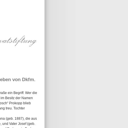
 Leben von Dkfm.
raße ein Begriff. Wer die
h im Besitz der Namen
osch“ Prokopp blieb
ng treu. Tochter
na (geb. 1887), die aus
, und Vater Josef (geb.