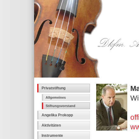
Ma
Privatstiftung
Wi
Allgemeines
Stiftungsvorstand
Angelika Prokopp
of
ww
Aktivitäten
Instrumente