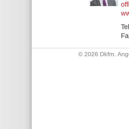
of
ww
Te
Fa
©
2026 Dkfm. Ange