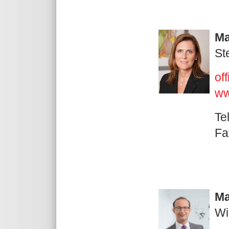
Ma
St
of
ww
Te
Fa
Ma
Wi