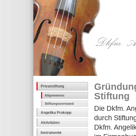
Gründung
Privatstiftung
Stiftung
Allgemeines
Stiftungsvorstand
Die Dkfm. Ang
Angelika Prokopp
durch Stiftu
Aktivitäten
Dkfm. Angeli
Instrumente